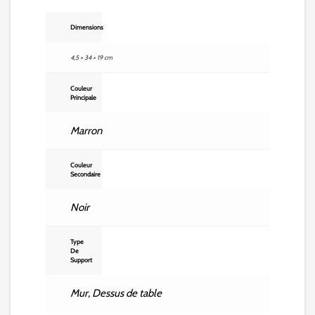
Dimensions
4,5 × 34 × 19 cm
Couleur
Principale
Marron
Couleur
Secondaire
Noir
Type
De
Support
Mur
,
Dessus de table