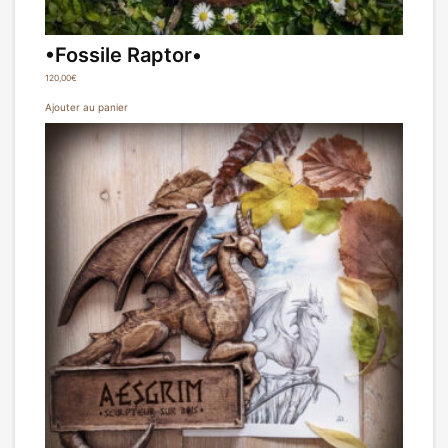
•Fossile Raptor•
120,00
€
Ajouter au panier