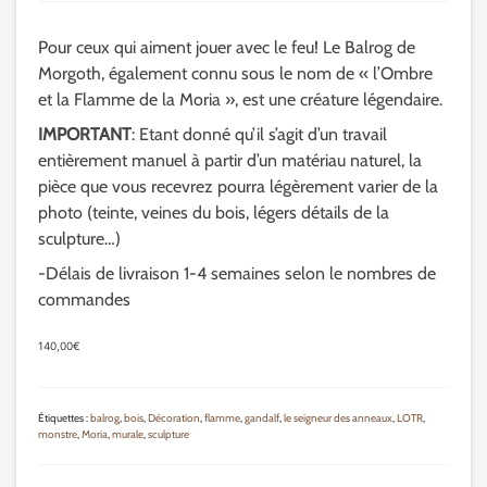
Pour ceux qui aiment jouer avec le feu! Le Balrog de
Morgoth, également connu sous le nom de « l’Ombre
et la Flamme de la Moria », est une créature légendaire.
IMPORTANT
: Etant donné qu’il s’agit d’un travail
entièrement manuel à partir d’un matériau naturel, la
pièce que vous recevrez pourra légèrement varier de la
photo (teinte, veines du bois, légers détails de la
sculpture…)
-Délais de livraison 1-4 semaines selon le nombres de
commandes
140,00
€
Étiquettes :
balrog
,
bois
,
Décoration
,
flamme
,
gandalf
,
le seigneur des anneaux
,
LOTR
,
monstre
,
Moria
,
murale
,
sculpture