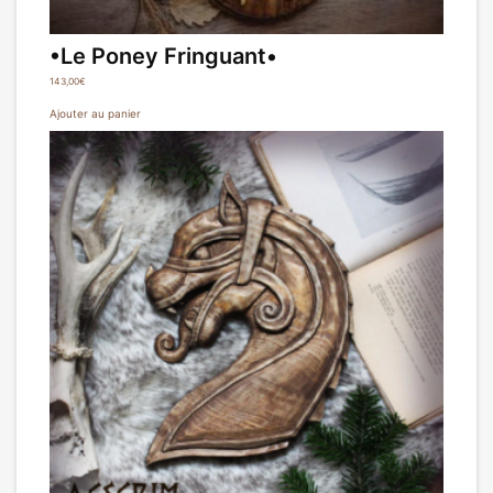
•Le Poney Fringuant•
143,00
€
Ajouter au panier