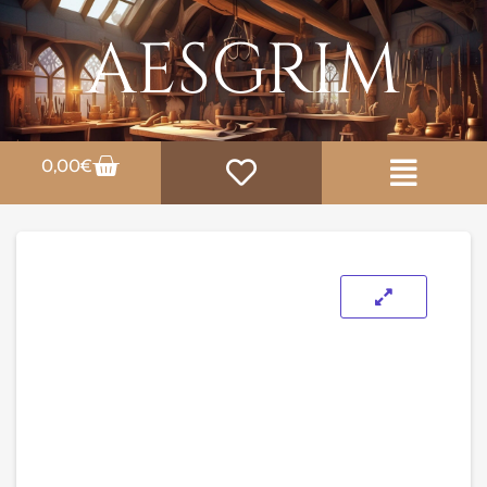
AESGRIM
0,00
€