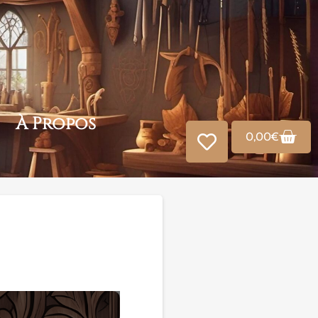
À Propos
0,00
€