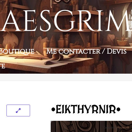
AESGRIM
Boutique
Me contacter / Devis
te
•EIKTHYRNIR•
Catégorie :
Moyenne