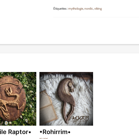
Étiquettes :
mythologie
,
nordic
,
viking
ile Raptor•
•Rohirrim•