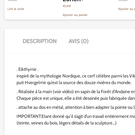
120,00
€
120,00
€
90,00
€
Lire la suite
Ajouter au 
Ajouter au panier
DESCRIPTION
AVIS (0)
. Eikthyrnir .
inspiré de la mythologie Nordique, ce cerf célèbre parmi les Vik
puit Hvergelmir qu’est la source des douze rivières du monde.
. Réalisée à la main (voir vidéo) en sapin de la Forêt d’Andaine
Chaque pièce est unique, elle a été dessinée puis fabriquée dan
. attache au dos en métal, attention à bien adapter la pointe ou 
IMPORTANT:Etant donné qu’il s’agit d’un travail entièrement man
(teinte, veines du bois, légers détails de la sculpture…)