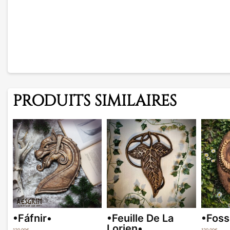
PRODUITS SIMILAIRES
•Fáfnir•
•Feuille De La
•Foss
Lorien•