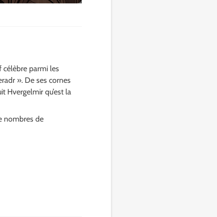
f célèbre parmi les
aeradr ». De ses cornes
it Hvergelmir qu’est la
 le nombres de